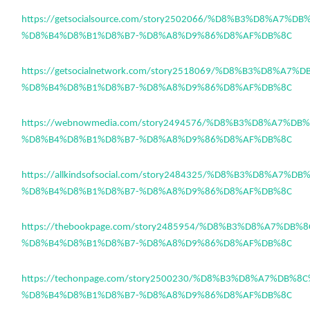
https://getsocialsource.com/story2502066/%D8%B3%D8%A7%D
%D8%B4%D8%B1%D8%B7-%D8%A8%D9%86%D8%AF%DB%8C
https://getsocialnetwork.com/story2518069/%D8%B3%D8%A7
%D8%B4%D8%B1%D8%B7-%D8%A8%D9%86%D8%AF%DB%8C
https://webnowmedia.com/story2494576/%D8%B3%D8%A7%DB
%D8%B4%D8%B1%D8%B7-%D8%A8%D9%86%D8%AF%DB%8C
https://allkindsofsocial.com/story2484325/%D8%B3%D8%A7%D
%D8%B4%D8%B1%D8%B7-%D8%A8%D9%86%D8%AF%DB%8C
https://thebookpage.com/story2485954/%D8%B3%D8%A7%DB%
%D8%B4%D8%B1%D8%B7-%D8%A8%D9%86%D8%AF%DB%8C
https://techonpage.com/story2500230/%D8%B3%D8%A7%DB%8
%D8%B4%D8%B1%D8%B7-%D8%A8%D9%86%D8%AF%DB%8C