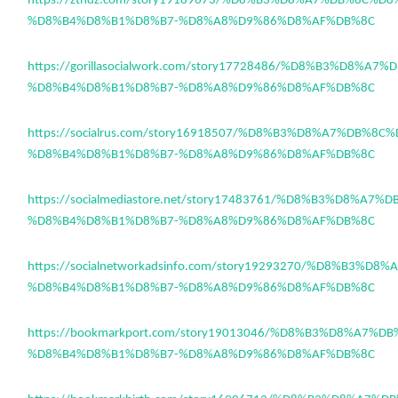
https://ztndz.com/story19189673/%D8%B3%D8%A7%DB%8C%D8
%D8%B4%D8%B1%D8%B7-%D8%A8%D9%86%D8%AF%DB%8C
https://gorillasocialwork.com/story17728486/%D8%B3%D8%A7
%D8%B4%D8%B1%D8%B7-%D8%A8%D9%86%D8%AF%DB%8C
https://socialrus.com/story16918507/%D8%B3%D8%A7%DB%8C
%D8%B4%D8%B1%D8%B7-%D8%A8%D9%86%D8%AF%DB%8C
https://socialmediastore.net/story17483761/%D8%B3%D8%A7
%D8%B4%D8%B1%D8%B7-%D8%A8%D9%86%D8%AF%DB%8C
https://socialnetworkadsinfo.com/story19293270/%D8%B3%D
%D8%B4%D8%B1%D8%B7-%D8%A8%D9%86%D8%AF%DB%8C
https://bookmarkport.com/story19013046/%D8%B3%D8%A7%D
%D8%B4%D8%B1%D8%B7-%D8%A8%D9%86%D8%AF%DB%8C