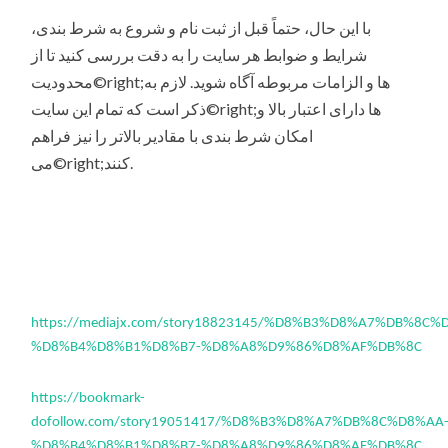
با این حال، حتماً قبل از ثبت نام و شروع به شرط بندی،
شرایط و ضوابط هر سایت را به دقت بررسی کنید تا از
محدودیت©right;ها و الزامات مربوطه آگاه شوید. لازم به
ذکر است که تمام این سایت©right;ها دارای اعتبار بالا و
امکان شرط بندی با مقادیر بالاتر را نیز فراهم
می©right;کنند.
https://mediajx.com/story18823145/%D8%B3%D8%A7%DB%8C%
%D8%B4%D8%B1%D8%B7-%D8%A8%D9%86%D8%AF%DB%8C
https://bookmark-
dofollow.com/story19051417/%D8%B3%D8%A7%DB%8C%D8%AA
%D8%B4%D8%B1%D8%B7-%D8%A8%D9%86%D8%AF%DB%8C