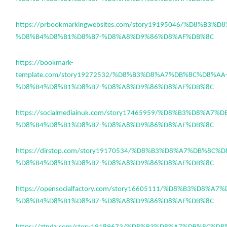
https://prbookmarkingwebsites.com/story19195046/%D8%B3
%D8%B4%D8%B1%D8%B7-%D8%A8%D9%86%D8%AF%DB%8C
https://bookmark-
template.com/story19272532/%D8%B3%D8%A7%DB%8C%D8%AA
%D8%B4%D8%B1%D8%B7-%D8%A8%D9%86%D8%AF%DB%8C
https://socialmediainuk.com/story17465959/%D8%B3%D8%A7
%D8%B4%D8%B1%D8%B7-%D8%A8%D9%86%D8%AF%DB%8C
https://dirstop.com/story19170534/%D8%B3%D8%A7%DB%8C%
%D8%B4%D8%B1%D8%B7-%D8%A8%D9%86%D8%AF%DB%8C
https://opensocialfactory.com/story16605111/%D8%B3%D8%A
%D8%B4%D8%B1%D8%B7-%D8%A8%D9%86%D8%AF%DB%8C