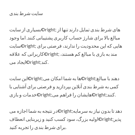
سایت شرط بندی
بسیاری از سایت©right; های شرط بندی تمایل دارند تنها از
مبالغ بالا برای شارژ حساب کاربری پشتیبانی کنند. اما وجود
سایت©right; هایی که این محدودیت را ندارند، فرصتی برای
کاربرانی که علاقه©right; مند به بازی با مبالغ کم هستند،
ایجاد می©right;کند.
این سایت©right;ها به شما امکان می©right;دهند با مبالغ
کمی به شرط بندی آنلاین بپردازید و فرصتی برای آشنایی با
خدمات و بازی©right;هایشان را فراهم می©right;کنند.
در نتیجه به شما اجازه می©right;دهد تا بدون نیاز به سرمایه
اولیه بزرگ، سود کسب کنید و زیربنایی انعطاف©right;پذیر
برای شرط بندی را تجربه کنید.